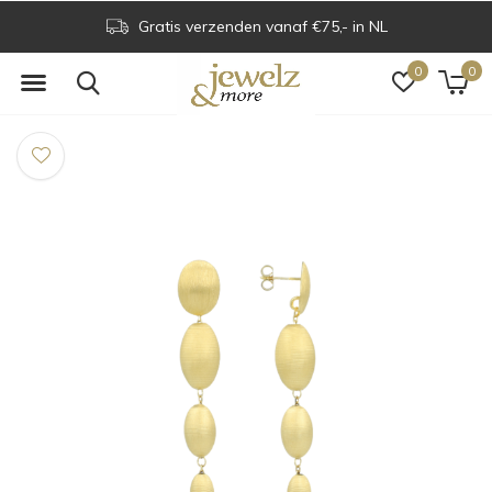
Gratis verzenden vanaf €75,- in NL
0
0