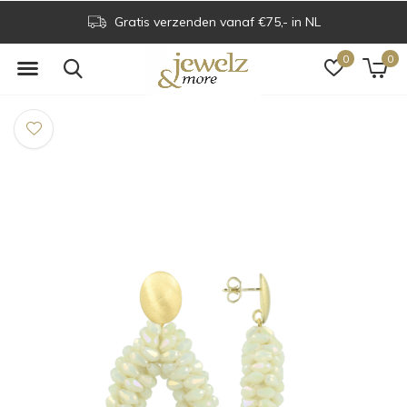
Gratis verzenden vanaf €75,- in NL
0
0