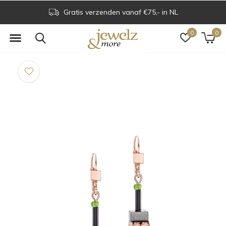
Gratis verzenden vanaf €75,- in NL
0
0