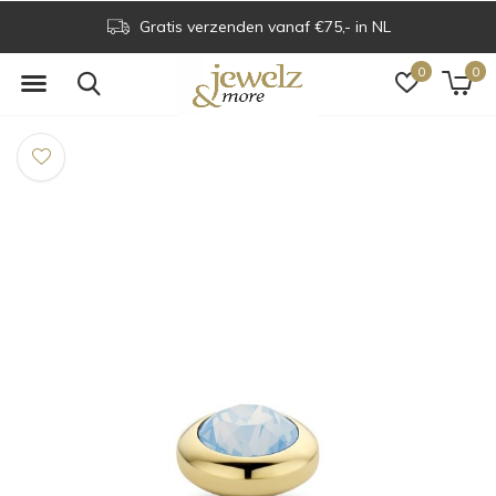
Gratis verzenden vanaf €75,- in NL
0
0