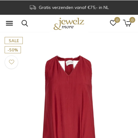
Gratis verzenden vanaf €75,- in NL
0
0
SALE
-50%