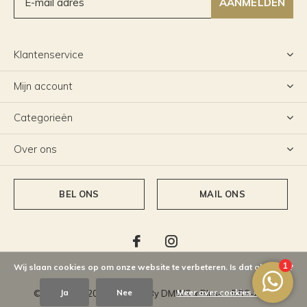
AANMELDEN
Klantenservice
Mijn account
Categorieën
Over ons
BEL ONS
MAIL ONS
Wij slaan cookies op om onze website te verbeteren. Is dat akkoord?
Ja
Nee
Meer over cookies »
© Copyright
2026
- Theme By
DMWS
x
Plus+
-
RSS-feed