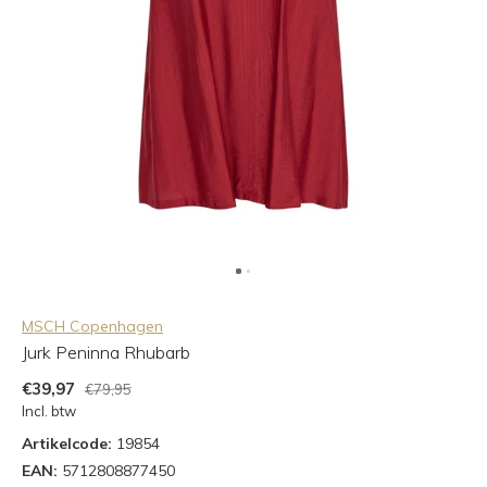
MSCH Copenhagen
Jurk Peninna Rhubarb
€39,97
€79,95
Incl. btw
Artikelcode:
19854
EAN:
5712808877450