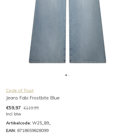
Circle of Trust
Jeans Fabi Frostbite Blue
€59,97
€119,95
Incl. btw
Artikelcode:
W25_89_
EAN:
8718659828099