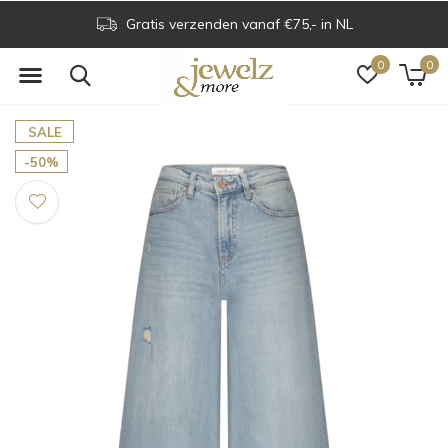
Gratis verzenden vanaf €75,- in NL
0
0
SALE
-50%