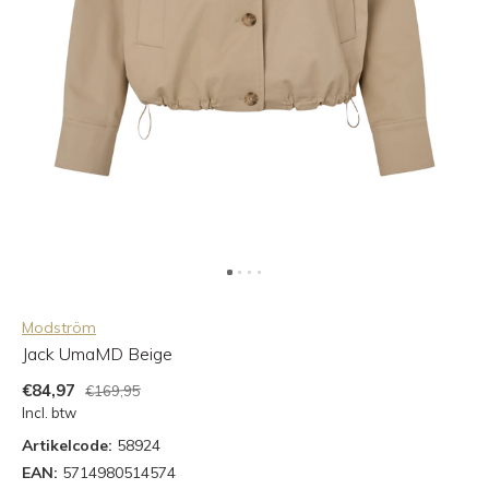
Modström
Jack UmaMD Beige
€84,97
€169,95
Incl. btw
Artikelcode:
58924
EAN:
5714980514574