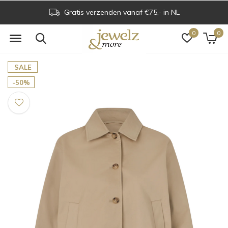
Gratis verzenden vanaf €75,- in NL
0
0
SALE
-50%