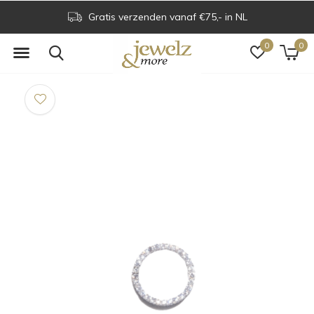
Gratis verzenden vanaf €75,- in NL
0
0