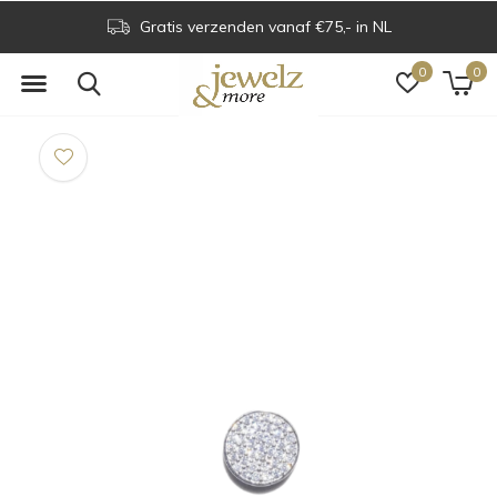
Gratis verzenden vanaf €75,- in NL
0
0