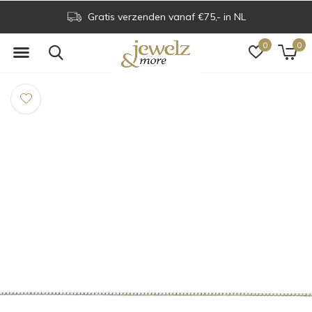
Gratis verzenden vanaf €75,- in NL
0
0