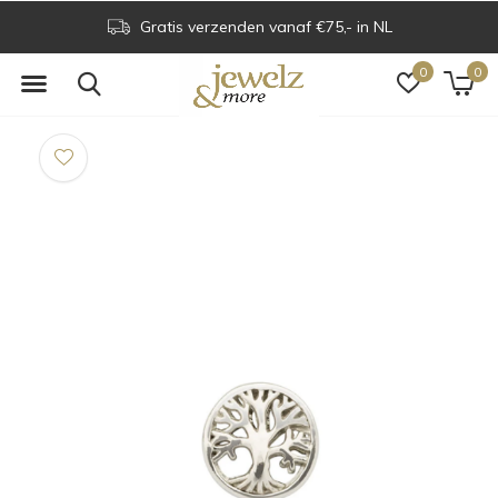
Gratis verzenden vanaf €75,- in NL
0
0