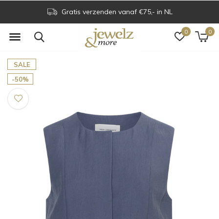
Gratis verzenden vanaf €75,- in NL
0
0
SALE
-50%