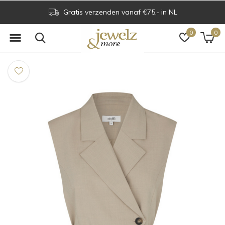
Gratis verzenden vanaf €75,- in NL
0
0