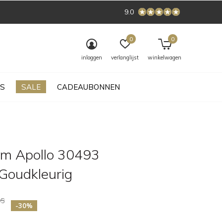
9.0
0
0
inloggen
verlanglijst
winkelwagen
S
SALE
CADEAUBONNEN
iem Apollo 30493
Goudkleurig
95
-30%