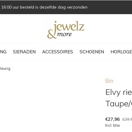
16.00 uur besteld is dezelfde dag verzonden
ING
SIERADEN
ACCESSOIRES
SCHOENEN
HORLOGE
leurig
Elvy
Elvy r
Taupe/
€27,96
€39,
Incl. btw