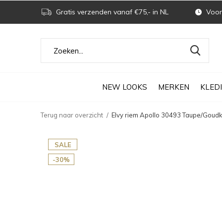
Gratis verzenden vanaf €75,- in NL
Voor 
NEW LOOKS
MERKEN
KLED
Terug naar overzicht
Elvy riem Apollo 30493 Taupe/Goudk
SALE
-30%