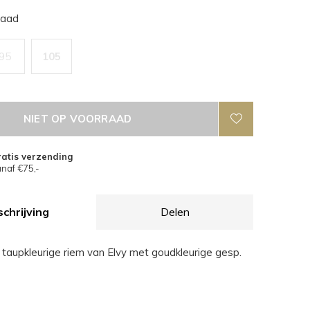
raad
95
105
NIET OP VOORRAAD
atis verzending
naf €75,-
chrijving
Delen
taupkleurige riem van Elvy met goudkleurige gesp.