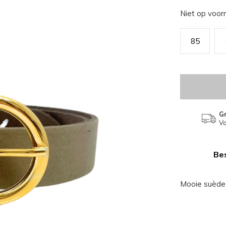
Niet op voor
85
Gr
Va
Bes
Mooie suède 