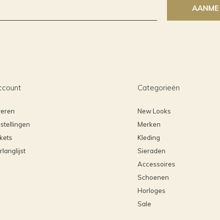
AANME
ccount
Categorieën
reren
New Looks
stellingen
Merken
ckets
Kleding
rlanglijst
Sieraden
Accessoires
Schoenen
Horloges
Sale