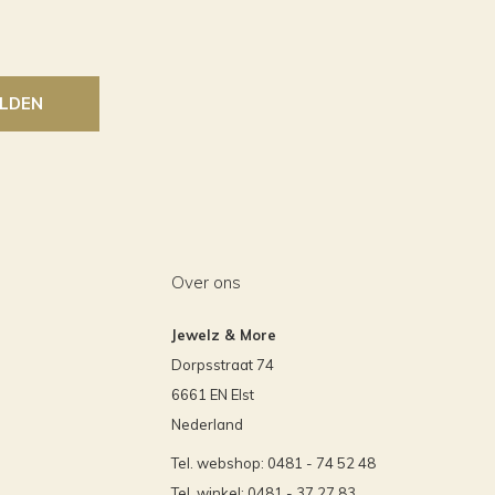
LDEN
Over ons
Jewelz & More
Dorpsstraat 74
6661 EN Elst
Nederland
Tel. webshop: 0481 - 74 52 48
Tel. winkel: 0481 - 37 27 83