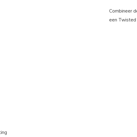
Combineer d
een Twisted 
ting