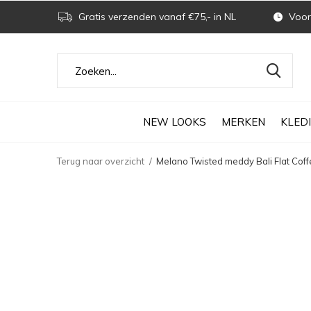
Gratis verzenden vanaf €75,- in NL
Voor 
NEW LOOKS
MERKEN
KLED
Terug naar overzicht
Melano Twisted meddy Bali Flat Cof