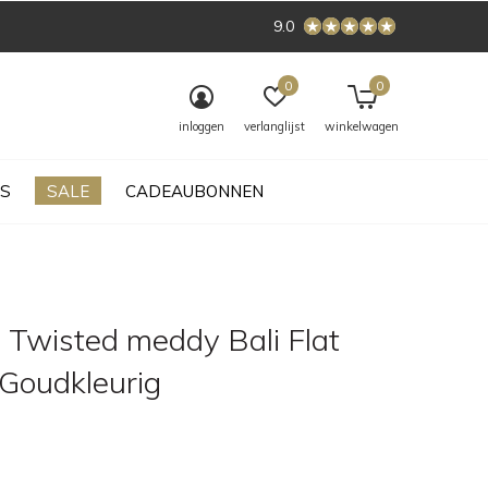
9.0
0
0
inloggen
verlanglijst
winkelwagen
S
SALE
CADEAUBONNEN
 Twisted meddy Bali Flat
 Goudkleurig