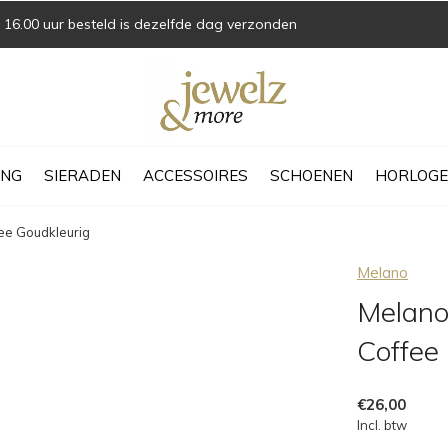
16.00 uur besteld is dezelfde dag verzonden
ING
SIERADEN
ACCESSOIRES
SCHOENEN
HORLOGE
fee Goudkleurig
Melano
Melano
Coffee
€26,00
Incl. btw