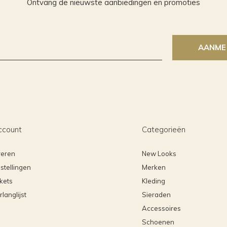
Ontvang de nieuwste aanbiedingen en promoties
AANME
ccount
Categorieën
reren
New Looks
stellingen
Merken
ckets
Kleding
rlanglijst
Sieraden
Accessoires
Schoenen