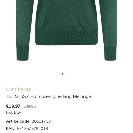
Saint Tropez
Trui MilaSZ Pofmouw June Bug Melange
€19,97
€39,95
Incl. btw
Artikelcode:
30511753
EAN:
5715575792018