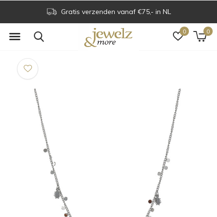
Gratis verzenden vanaf €75,- in NL
0
0