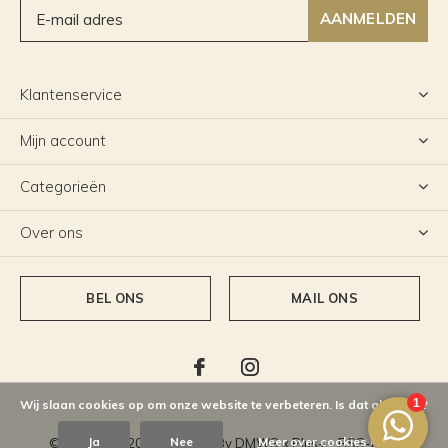
AANMELDEN
Klantenservice
Mijn account
Categorieën
Over ons
BEL ONS
MAIL ONS
Wij slaan cookies op om onze website te verbeteren. Is dat akkoord?
Ja
Nee
Meer over cookies »
© Copyright
2026
- Theme By
DMWS
x
Plus+
-
RSS-feed