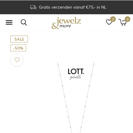
Gratis verzenden vanaf €75,- in NL
0
0
SALE
-50%