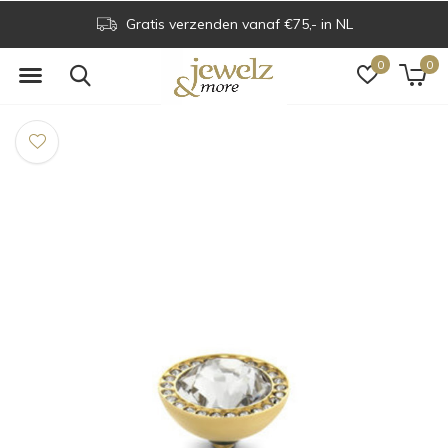
Gratis verzenden vanaf €75,- in NL
0
0