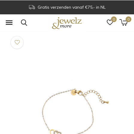
Gratis verzenden vanaf €75,- in NL
0
0