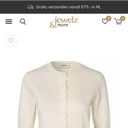
Gratis verzenden vanaf €75,- in NL
0
0