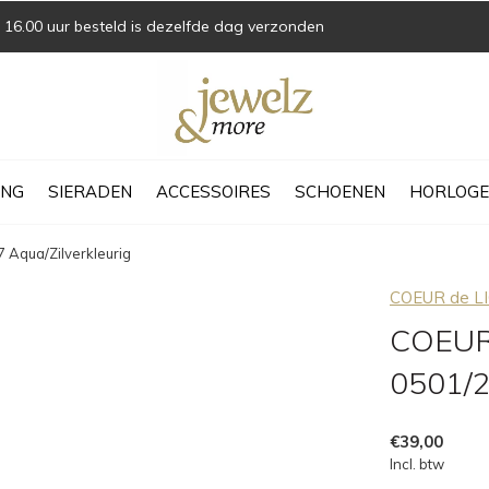
16.00 uur besteld is dezelfde dag verzonden
ING
SIERADEN
ACCESSOIRES
SCHOENEN
HORLOGE
 Aqua/Zilverkleurig
COEUR de L
COEUR 
0501/2
€39,00
Incl. btw