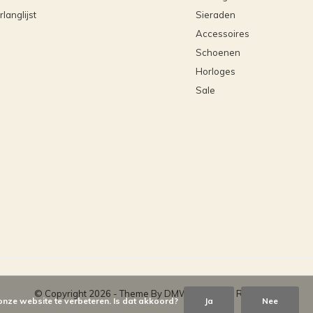
rlanglijst
Sieraden
Accessoires
Schoenen
Horloges
Sale
© Copyright
2026
- Theme By
DMWS
x
Plus+
-
RSS-feed
onze website te verbeteren. Is dat akkoord?
Ja
Nee