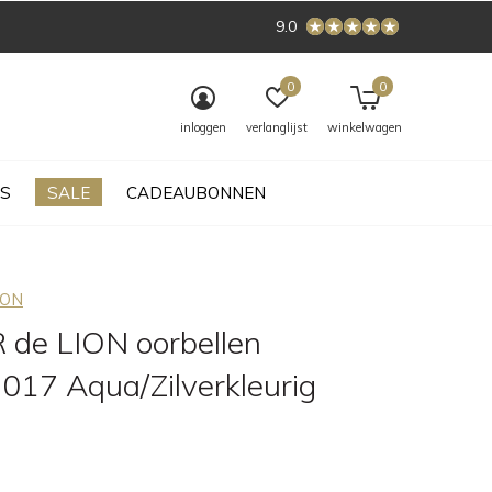
9.0
0
0
inloggen
verlanglijst
winkelwagen
S
SALE
CADEAUBONNEN
ION
de LION oorbellen
017 Aqua/Zilverkleurig