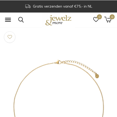
Gratis verzenden vanaf €75,- in NL
0
0