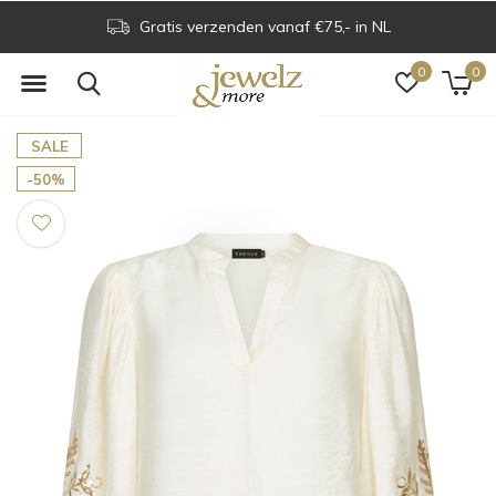
Gratis verzenden vanaf €75,- in NL
0
0
SALE
-50%