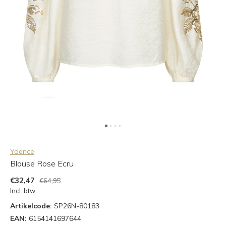
Ydence
Blouse Rose Ecru
€32,47
€64,95
Incl. btw
Artikelcode:
SP26N-80183
EAN:
6154141697644