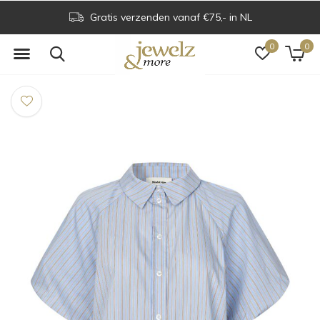
Gratis verzenden vanaf €75,- in NL
0
0