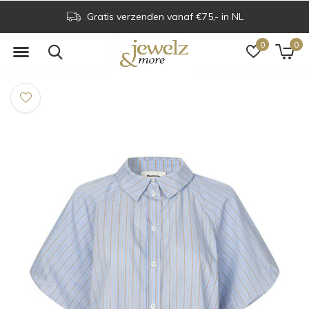
Gratis verzenden vanaf €75,- in NL
0
0