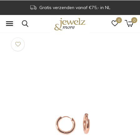
Gratis verzenden vanaf €75,- in NL
0
0