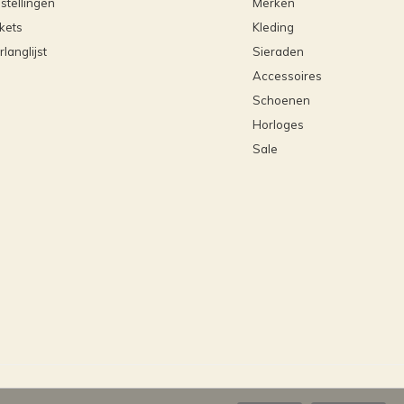
stellingen
Merken
ckets
Kleding
rlanglijst
Sieraden
Accessoires
Schoenen
Horloges
Sale