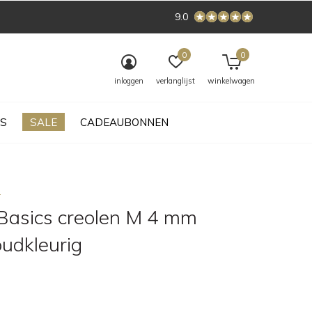
9.0
0
0
inloggen
verlanglijst
winkelwagen
S
SALE
CADEAUBONNEN
s
Basics creolen M 4 mm
udkleurig