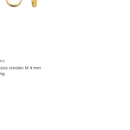
ics
sics creolen M 4 mm
rig