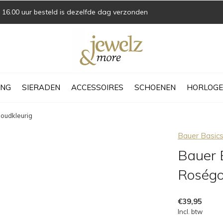
16.00 uur besteld is dezelfde dag verzonden
ING
SIERADEN
ACCESSOIRES
SCHOENEN
HORLOGE
oudkleurig
Bauer Basic
Bauer 
Roségo
€39,95
Incl. btw