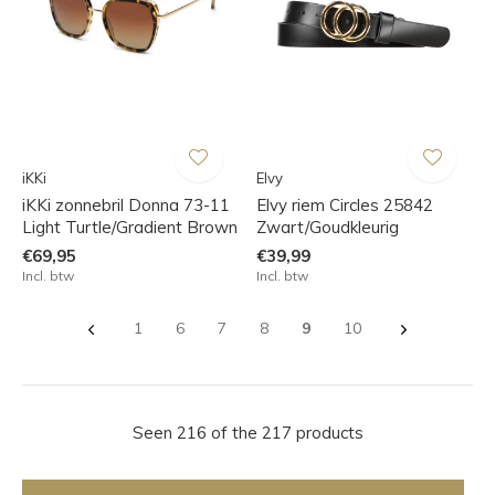
iKKi
Elvy
iKKi zonnebril Donna 73-11
Elvy riem Circles 25842
Light Turtle/Gradient Brown
Zwart/Goudkleurig
€69,95
€39,99
Incl. btw
Incl. btw
1
6
7
8
9
10
Seen 216 of the 217 products