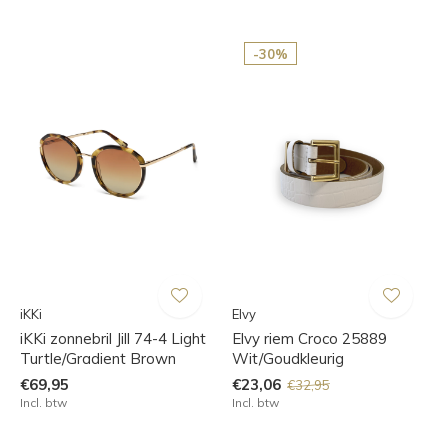
-30%
iKKi
Elvy
iKKi zonnebril Jill 74-4 Light
Elvy riem Croco 25889
Turtle/Gradient Brown
Wit/Goudkleurig
€69,95
€23,06
€32,95
Incl. btw
Incl. btw