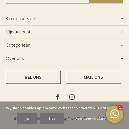
Klantenservice
Mijn account
Categorieën
Over ons
BEL ONS
MAIL ONS
Wij slaan cookies op om onze website te verbeteren. Is dat akkoord?
Ja
Nee
Meer over cookies »
© Copyright
2026
- Theme By
DMWS
x
Plus+
-
RSS-feed