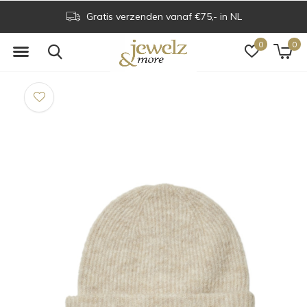
Gratis verzenden vanaf €75,- in NL
0
0