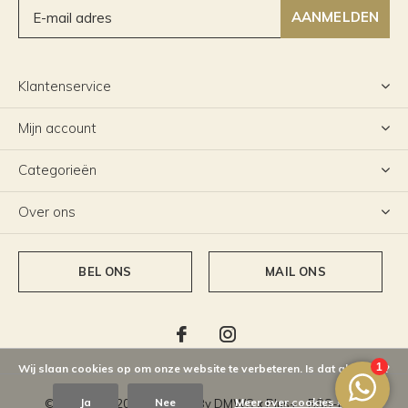
AANMELDEN
Klantenservice
Mijn account
Categorieën
Over ons
BEL ONS
MAIL ONS
Wij slaan cookies op om onze website te verbeteren. Is dat akkoord?
Ja
Nee
Meer over cookies »
© Copyright
2026
- Theme By
DMWS
x
Plus+
-
RSS-feed