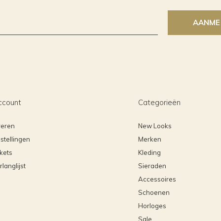
AANME
ccount
Categorieën
reren
New Looks
stellingen
Merken
ckets
Kleding
rlanglijst
Sieraden
Accessoires
Schoenen
Horloges
Sale