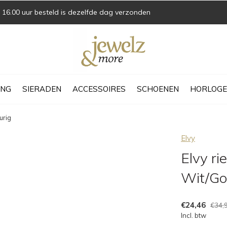
16.00 uur besteld is dezelfde dag verzonden
ING
SIERADEN
ACCESSOIRES
SCHOENEN
HORLOGE
urig
Elvy
Elvy ri
Wit/Go
€24,46
€34,
Incl. btw