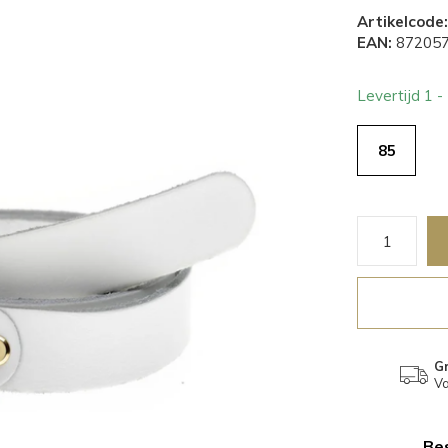
Artikelcode:
EAN:
872057
Levertijd 1 
85
Gr
Va
Bes