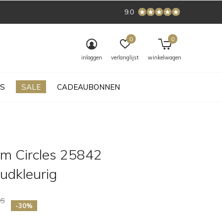
9.0
0
0
inloggen
verlanglijst
winkelwagen
S
SALE
CADEAUBONNEN
em Circles 25842
udkleurig
95
-30%