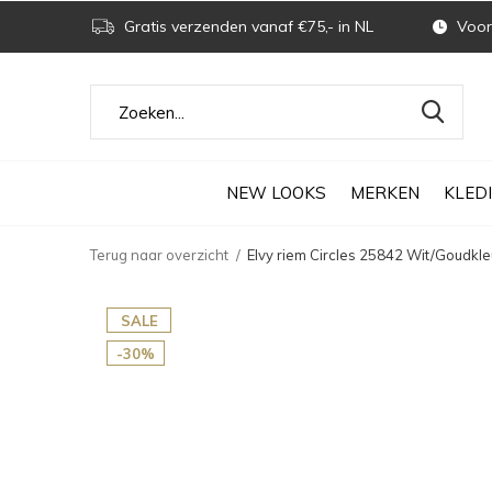
Gratis verzenden vanaf €75,- in NL
Voor 
NEW LOOKS
MERKEN
KLED
Terug naar overzicht
Elvy riem Circles 25842 Wit/Goudkle
SALE
-30%