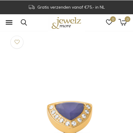
Gratis verzenden vanaf €75,- in NL
0
0