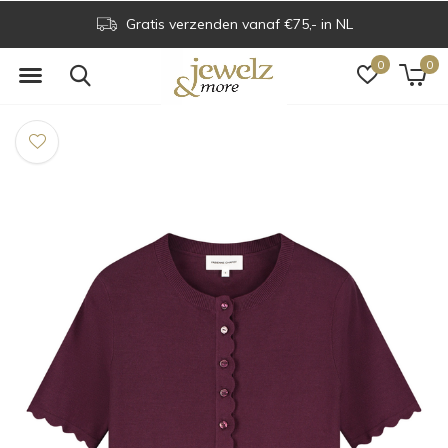
Gratis verzenden vanaf €75,- in NL
0
0