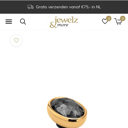
Gratis verzenden vanaf €75,- in NL
0
0