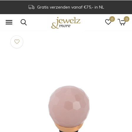
Gratis verzenden vanaf €75,- in NL
0
0