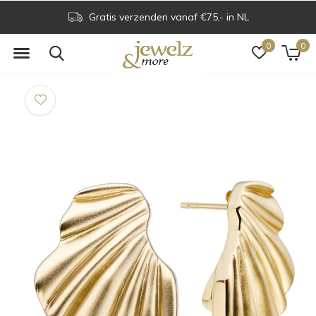
Gratis verzenden vanaf €75,- in NL
0
0