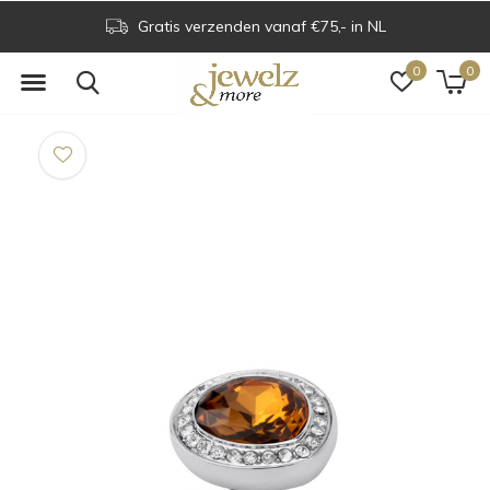
Gratis verzenden vanaf €75,- in NL
0
0