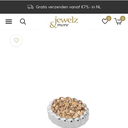
Gratis verzenden vanaf €75,- in NL
0
0