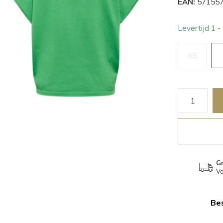
EAN:
571557
Levertijd 1 
XS
Gr
Va
Bes