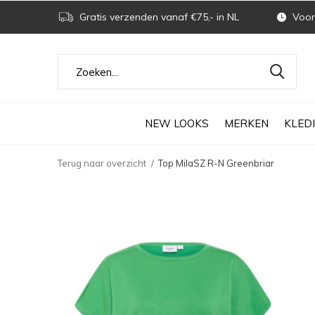
Gratis verzenden vanaf €75,- in NL
Voor 
NEW LOOKS
MERKEN
KLED
Terug naar overzicht
Top MilaSZ R-N Greenbriar