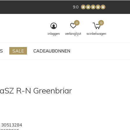
9.0
0
0
inloggen
verlanglijst
winkelwagen
S
SALE
CADEAUBONNEN
laSZ R-N Greenbriar
30513284