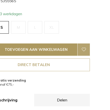
5355565
- 3 werkdagen
S
M
L
XL
TOEVOEGEN AAN WINKELWAGEN
DIRECT BETALEN
atis verzending
naf €75,-
chrijving
Delen