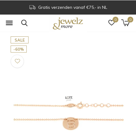
Gratis verzenden vanaf €75,- in NL
0
0
SALE
-60%