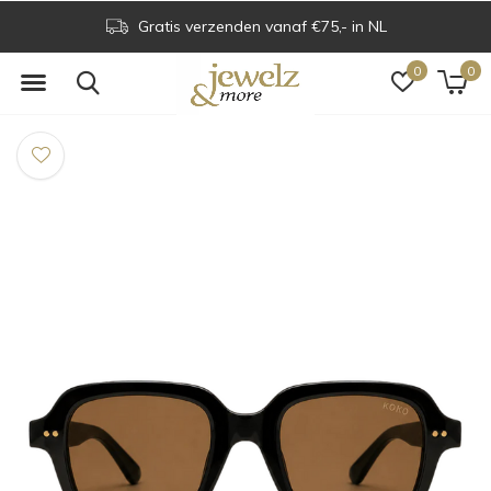
Gratis verzenden vanaf €75,- in NL
0
0