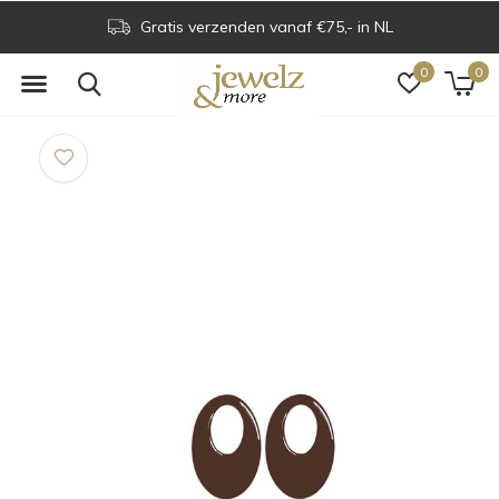
Gratis verzenden vanaf €75,- in NL
0
0