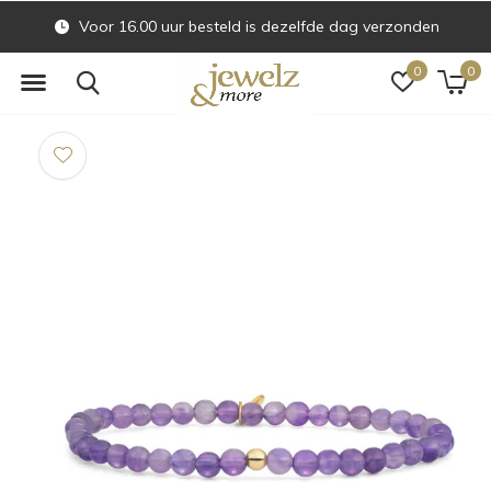
Voor 16.00 uur besteld is dezelfde dag verzonden
0
0