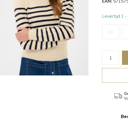
EAN:
571575
Levertijd 1 
XS
Gr
Va
Bes