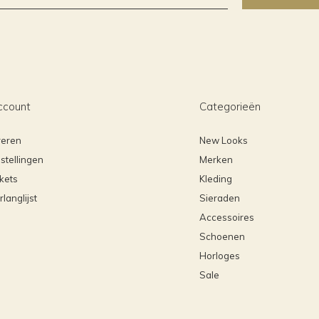
ccount
Categorieën
reren
New Looks
stellingen
Merken
ckets
Kleding
rlanglijst
Sieraden
Accessoires
Schoenen
Horloges
Sale