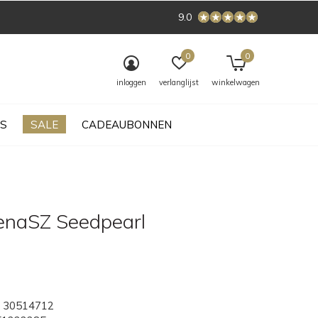
9.0
0
0
inloggen
verlanglijst
winkelwagen
S
SALE
CADEAUBONNEN
lenaSZ Seedpearl
30514712