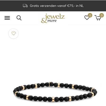
Gratis verzenden vanaf €75,- in NL
0
0