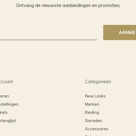
Ontvang de nieuwste aanbiedingen en promoties
AANME
ccount
Categorieën
reren
New Looks
stellingen
Merken
ckets
Kleding
rlanglijst
Sieraden
Accessoires