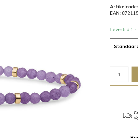
Artikelcode:
EAN:
872115
Levertijd 1 
Standaar
Gr
Va
Bes