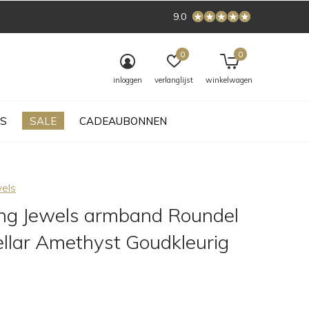
9.0
0
0
inloggen
verlanglijst
winkelwagen
S
SALE
CADEAUBONNEN
wels
ing Jewels armband Roundel
ellar Amethyst Goudkleurig