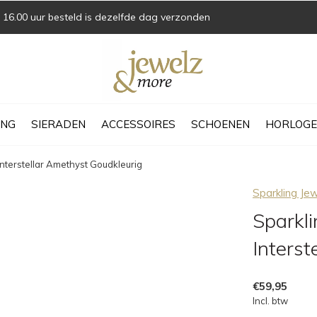
16.00 uur besteld is dezelfde dag verzonden
ING
SIERADEN
ACCESSOIRES
SCHOENEN
HORLOGE
nterstellar Amethyst Goudkleurig
Sparkling Je
Sparkl
Interst
€59,95
Incl. btw