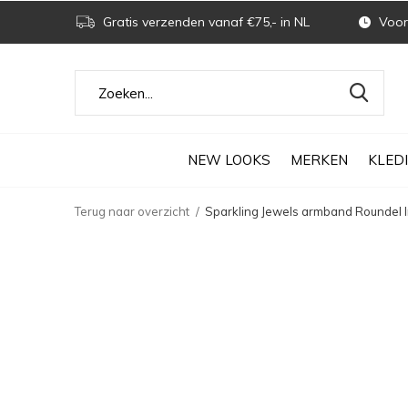
Gratis verzenden vanaf €75,- in NL
Voor 
NEW LOOKS
MERKEN
KLED
Terug naar overzicht
Sparkling Jewels armband Roundel I