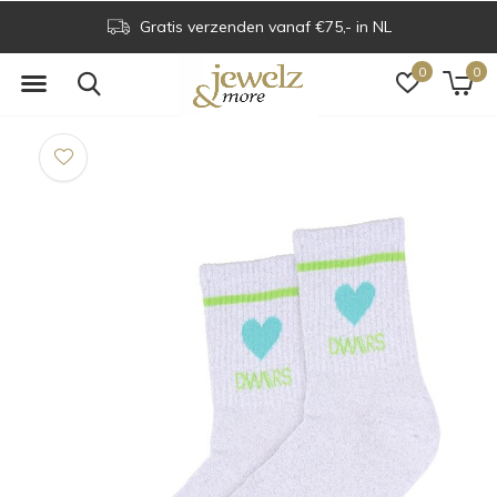
Gratis verzenden vanaf €75,- in NL
0
0