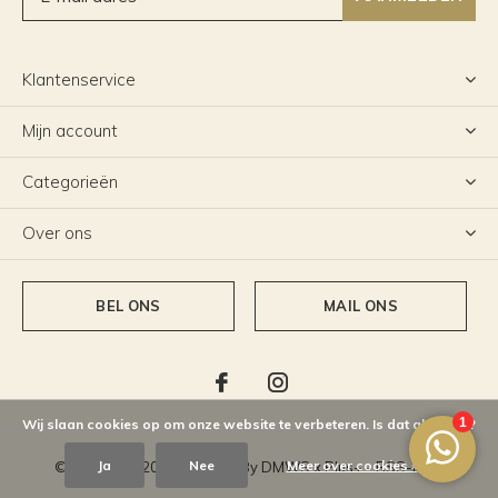
Klantenservice
Mijn account
Categorieën
Over ons
BEL ONS
MAIL ONS
Wij slaan cookies op om onze website te verbeteren. Is dat akkoord?
Ja
Nee
Meer over cookies »
© Copyright
2026
- Theme By
DMWS
x
Plus+
-
RSS-feed