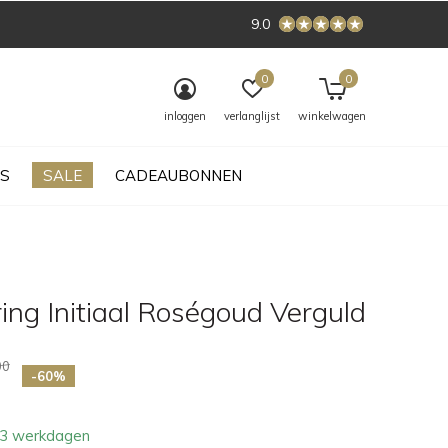
9.0
0
0
inloggen
verlanglijst
winkelwagen
S
SALE
CADEAUBONNEN
ing Initiaal Roségoud Verguld
00
-60%
- 3 werkdagen