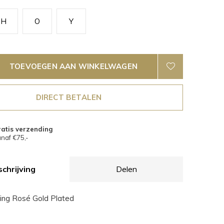
H
O
Y
TOEVOEGEN AAN WINKELWAGEN
DIRECT BETALEN
atis verzending
naf €75,-
chrijving
Delen
 ring Rosé Gold Plated