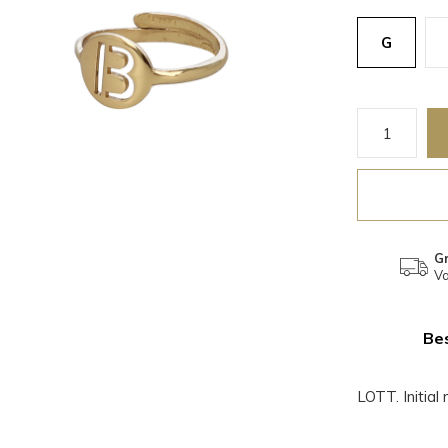
G
Gr
Va
Bes
LOTT. Initial