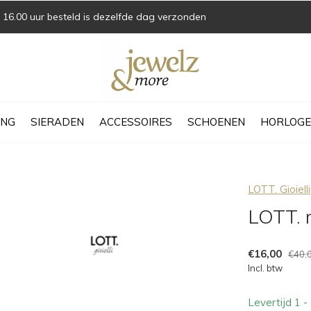
16.00 uur besteld is dezelfde dag verzonden
ING
SIERADEN
ACCESSOIRES
SCHOENEN
HORLOGE
LOTT. Gioielli
LOTT. r
€16,00
€40,
Incl. btw
Levertijd 1 