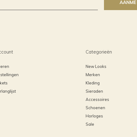
AANME
ccount
Categorieën
reren
New Looks
stellingen
Merken
ckets
Kleding
rlanglijst
Sieraden
Accessoires
Schoenen
Horloges
Sale