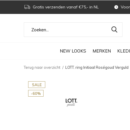
Gratis verzenden vanaf €75,- in NL
Voor 
NEW LOOKS
MERKEN
KLED
Terug naar overzicht
LOTT. ring Initiaal Roségoud Verguld
SALE
-60%