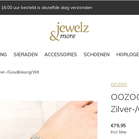
16.00 uur besteld is dezelfde dag verzonden
ING
SIERADEN
ACCESSOIRES
SCHOENEN
HORLOGE
er-/Goudkleurig/Wit
OOZOO
OOZOO 
Zilver-
€79,95
Incl. btw