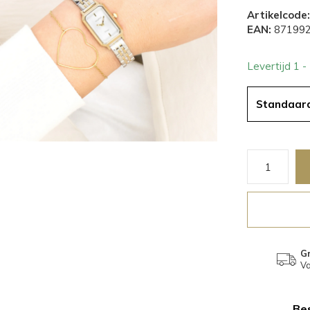
Artikelcode:
EAN:
871992
Levertijd 1 
Standaar
Gr
Va
Bes