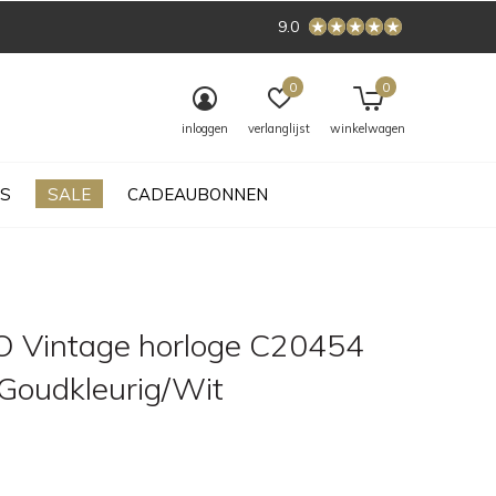
9.0
0
0
inloggen
verlanglijst
winkelwagen
S
SALE
CADEAUBONNEN
Vintage horloge C20454
/Goudkleurig/Wit