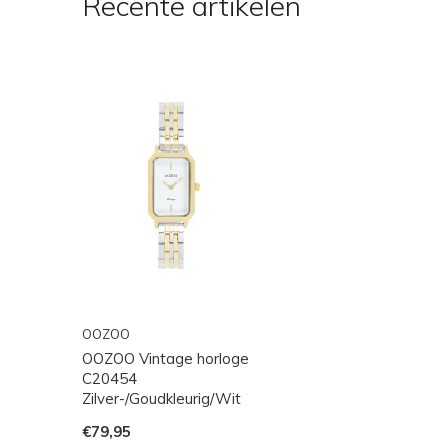
Recente artikelen
OOZOO
OOZOO Vintage horloge
C20454
Zilver-/Goudkleurig/Wit
€79,95