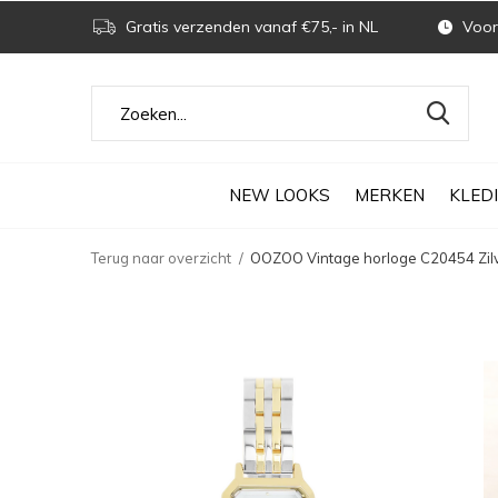
Gratis verzenden vanaf €75,- in NL
Voor 
NEW LOOKS
MERKEN
KLED
Terug naar overzicht
OOZOO Vintage horloge C20454 Zilv