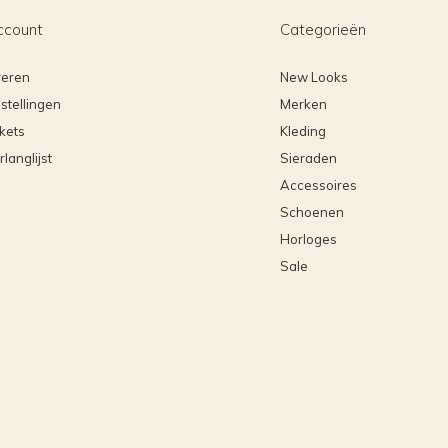
ccount
Categorieën
reren
New Looks
stellingen
Merken
ckets
Kleding
rlanglijst
Sieraden
Accessoires
Schoenen
Horloges
Sale