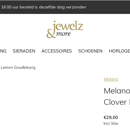
16.00 uur besteld is dezelfde dag verzonden
ING
SIERADEN
ACCESSOIRES
SCHOENEN
HORLOGE
r Lemon Goudkleurig
Melano
Melano
Clover
€29,00
Incl. btw