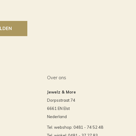
LDEN
Over ons
Jewelz & More
Dorpsstraat 74
6661 EN Elst
Nederland
Tel. webshop: 0481 - 74 52 48
Tel. winkel: 0481 - 37 27 83