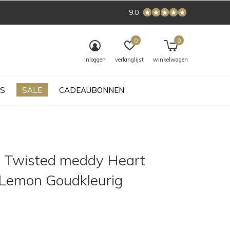
9.0
0
0
inloggen
verlanglijst
winkelwagen
S
SALE
CADEAUBONNEN
 Twisted meddy Heart
 Lemon Goudkleurig