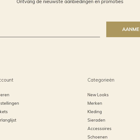
Ontvang de nieuwste aanbiedingen en promoties
AANME
ccount
Categorieën
reren
New Looks
stellingen
Merken
ckets
Kleding
rlanglijst
Sieraden
Accessoires
Schoenen